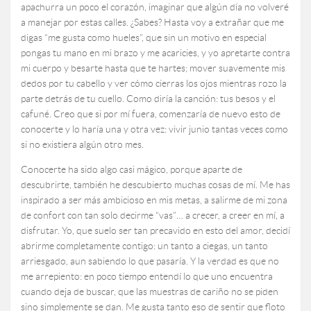
apachurra un poco el corazón, imaginar que algún día no volveré
a manejar por estas calles. ¿Sabes? Hasta voy a extrañar que me
digas “me gusta como hueles”, que sin un motivo en especial
pongas tu mano en mi brazo y me acaricies, y yo apretarte contra
mi cuerpo y besarte hasta que te hartes; mover suavemente mis
dedos por tu cabello y ver cómo cierras los ojos mientras rozo la
parte detrás de tu cuello. Como diría la canción: tus besos y el
cafuné. Creo que si por mí fuera, comenzaría de nuevo esto de
conocerte y lo haría una y otra vez: vivir junio tantas veces como
si no existiera algún otro mes.
Conocerte ha sido algo casi mágico, porque aparte de
descubrirte, también he descubierto muchas cosas de mí. Me has
inspirado a ser más ambicioso en mis metas, a salirme de mi zona
de confort con tan solo decirme “vas”… a crecer, a creer en mí, a
disfrutar. Yo, que suelo ser tan precavido en esto del amor, decidí
abrirme completamente contigo: un tanto a ciegas, un tanto
arriesgado, aun sabiendo lo que pasaría. Y la verdad es que no
me arrepiento: en poco tiempo entendí lo que uno encuentra
cuando deja de buscar, que las muestras de cariño no se piden
sino simplemente se dan. Me gusta tanto eso de sentir que floto