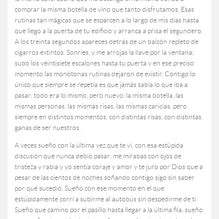
comprar la misma botella de vino que tanto disfrutamos. Esas
rutinas tan mágicas que se esparcen a lo largo de mis días hasta
que llego a la puerta de tu edificio y arranca a prisa el segundero.
A los treinta segundos apareces detrás de un balcón repleto de
cigarros extintos. Sonríes, y me arrojas la llave por la ventana;
subo los veintisiete escalones hasta tu puerta y en ese preciso
momento las monótonas rutinas dejaron de existir. Contigo lo
único que siempre se repetía es que jamás sabía lo que iba a
pasar; todo era lo mismo, pero nuevo: la misma botella, las
mismas personas, las mismas risas, las mismas caricias, pero
siempre en distintos momentos, con distintas risas, con distintas
ganas de ser nuestros.
A veces sueño con la última vez que te vi, con esa estúpida
discusión que nunca debió pasar; me mirabas con ojos de
tristeza y rabia y yo sentía coraje y amor y te juro por Dios que a
pesar de las cientos de noches soñando contigo sigo sin saber
por qué sucedió. Sueño con ese momento en el que
estúpidamente corrí a subirme al autobús sin despedirme de ti.
Sueño que camino por el pasillo hasta llegar a la última fila, sueño