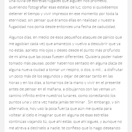
una lluvia de estrellas fugaces que alguien nos prometió,
queriendo fotografiar esas estelas de luz, como si quisiésemos
detener el tiempo y vivir impresos en ese momento por toda la
eternidad, sin pensar que éramos ellas en realidad y nuestra
fugacidad nos ponía desde entonces una fecha de caducidad.
Algunos días, en medio de esos pequeños ataques de pánico que
me agobian cada vez que amanezco y vuelvo a descubrir que ya
no estás, aprieto mis ojos y deseo desde el punto más profundo
de mi alma que las cosas fuesen diferentes. Quisiera poder haber
tomado más pausas, poder habernos sentado en alguna plaza de
alguna nueva ciudad a tomar un respiro, o dos, o mil… a disfrutar
un poco más de los segundos y dejar de pensar tanto en las
horas y en los días, a tomarnos de la mano y vivir en el presente
antes de pensar en el mañana, a dibujarnos con las yemas un
camino infinito entre nuestros lunares, como conectando los
puntos una y otra vez hasta jamás terminar . Sin embargo, y sin
alternativa, hoy uso la poca fuerza que aún me queda para
voltear al cielo e imaginar que en alguna de esas estrellas
continúas viajando tú, que ahí estás, que ahí sigues, y aunque no
me atreva a decírselo a nadie, te confieso que lo hago deseando