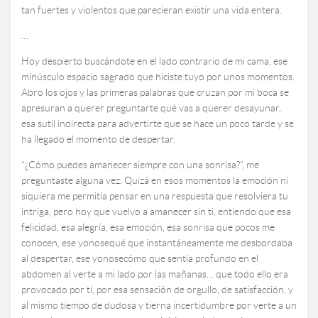
tan fuertes y violentos que parecieran existir una vida entera.
…
Hoy despierto buscándote en el lado contrario de mi cama, ese
minúsculo espacio sagrado que hiciste tuyo por unos momentos.
Abro los ojos y las primeras palabras que cruzan por mi boca se
apresuran a querer preguntarte qué vas a querer desayunar,
esa sutil indirecta para advertirte que se hace un poco tarde y se
ha llegado el momento de despertar.
“¿Cómo puedes amanecer siempre con una sonrisa?”, me
preguntaste alguna vez. Quizá en esos momentos la emoción ni
siquiera me permitía pensar en una respuesta que resolviera tu
intriga, pero hoy que vuelvo a amanecer sin ti, entiendo que esa
felicidad, esa alegría, esa emoción, esa sonrisa que pocos me
conocen, ese yonosequé que instantáneamente me desbordaba
al despertar, ese yonosecómo que sentía profundo en el
abdomen al verte a mi lado por las mañanas… que todo ello era
provocado por ti, por esa sensación de orgullo, de satisfacción, y
al mismo tiempo de dudosa y tierna incertidumbre por verte a un