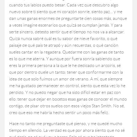
cuando tus labios puedo besar. Cada vez que descubro algo
nuevo sobre ti siento que mi corazón sonríe, siento paz… y me
dan unas ganas enormes de preguntarte cien cosas más, aunque
a veces imagine escenarios que quizá se cumplan jamás. Y para
serte sincero, detesto sentir que el tiempo no nos va a alcanzar.
Quizá nunca sabré cuál es tu sabor de nieve favorito, o qué
paisaje de qué país te atrapó y aún recuerdas, o qué canción
sueles cantar en la regadera. Quedarme con las ganas de tanto
es lo que me aterra. Y aunque por fuera sonría sabiendo que
eres la primera persona a la que le he dedicado un arcoíris, sé
que por dentro duele un tanto: tener que conformarme con la
idea de que solo fuimos un amor de verano. A mí, que siempre
me ha gustado permanecer en control, siento que esta vez lo he
perdido. Y no puedo negar que ha sido difícil estar en paz con
ello: tener que dejar en bocetos esas ganas de conocer el mundo
contigo, de pisar otros suelos con esos viejos Stan Smith. No sé,
creo que eso me habría hecho sentir un poco más feliz.
Hace no tanto me preguntaste qué pienso, y me quedé mucho
tiempo en silencio. La verdad es que por ahora siento que no sé
qué decir, no sé qué voy a hacer. Solo sé que he intentado