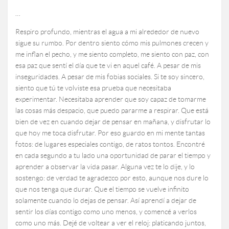
…
Respiro profundo, mientras el agua a mi alrededor de nuevo
sigue su rumbo. Por dentro siento cómo mis pulmones crecen y
me inflan el pecho, y me siento completo, me siento con paz, con
esa paz que sentí el día que te vi en aquel café. A pesar de mis
inseguridades. A pesar de mis fobias sociales. Si te soy sincero,
siento que tú te volviste esa prueba que necesitaba
experimentar. Necesitaba aprender que soy capaz de tomarme
las cosas más despacio, que puedo pararme a respirar. Que está
bien de vez en cuando dejar de pensar en mañana, y disfrutar lo
que hoy me toca disfrutar. Por eso guardo en mi mente tantas
fotos: de lugares especiales contigo, de ratos tontos. Encontré
en cada segundo a tu lado una oportunidad de parar el tiempo y
aprender a observar la vida pasar. Alguna vez te lo dije, y lo
sostengo: de verdad te agradezco por esto, aunque nos dure lo
que nos tenga que durar. Que el tiempo se vuelve infinito
solamente cuando lo dejas de pensar. Así aprendí a dejar de
sentir los días contigo como uno menos, y comencé a verlos
como uno más. Dejé de voltear a ver el reloj: platicando juntos,