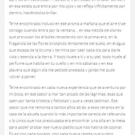
en esa estela que entra por mis ojos y se refleja infinitamente por
dentro, haciéndolos brillar.
Te he encontrado incluso en ese aroma a mañana que el aire trae
consigo cuando entra por la ventana… en esa mezcla de olores
que provocan los árboles renaciendo con la primavera, en la
fragancia de las flores brotando lentamente del suelo, en el agua
que escapa de la bruma y termina por caer cada día para darle
vida y esencia a la tierra. Y todo huele a ti y a tu piel, todo huele al
perfume que habita en tu cuello y en mis sábanas y en esa
playera que algún día me pediste prestada y jamás me pude
volver a poner.
Te he encontrado en cada nueva experiencia que se aventura por
mi boca, en ese sabor a mar tan propio de las lágrimas, esas que
caen por tanta tristeza y felicidad y que a veces lastiman. Ese
sabor que me remonta a tantos años atrás: a esos veranos en la
casa de la abuela cuando lo más importante carecía de relevancia
y lo único que nos preocupaba era encontrar una silla en la mesa
para poder probar ese nuevo platillo que nos habría de cocinar.
Es así con cada bocado, con cada nueva receta que quiero