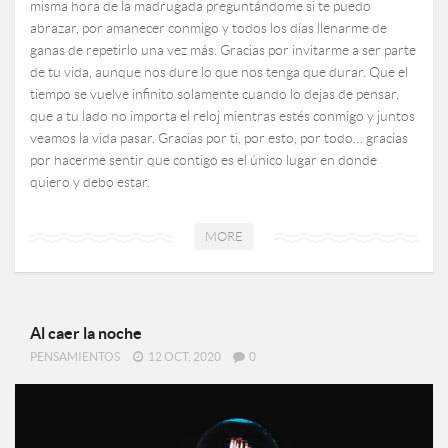
misma hora de la madrugada preguntándome si te puedo
abrazar, por amanecer conmigo y todos los días llenarme de
ganas de repetirlo una vez más. Gracias por invitarme a ser parte
de tu vida, aunque nos dure lo que nos tenga que durar. Que el
tiempo se vuelve infinito solamente cuando lo dejas de pensar,
que a tu lado no importa el reloj mientras estés conmigo y juntos
veamos la vida pasar. Gracias por ti, por esto, por todo… gracias
por hacerme sentir que contigo es el único lugar en donde
quiero y debo estar.
MORE
Al caer la noche
PENSAMIENTOS
12 OCT, 2020
0