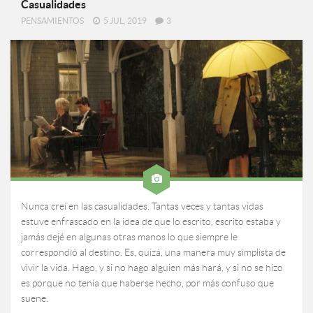
Casualidades
PENSAMIENTOS
5 JUL, 2019
3
Nunca creí en las casualidades. Tantas veces y tantas vidas
estuve enfrascado en la idea de que lo escrito, escrito estaba y
jamás dejé en algunas otras manos lo que siempre le
correspondió al destino. Es, quizá, una manera muy simplista de
vivir la vida. Hago, y si no hago alguien más hará, y si no se hizo
es porque no tenía que haberse hecho, por más confuso que
suene.