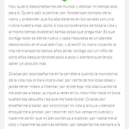
Hoy quiero desconectarme del mundo y dedicar mi tiempo solo
para ti. Quiero salir a caminar por Ámsterdam tomado de tu
mano y pretender que los atardeceres en los canales son una
rutina nuestra más, como si nos conociéramos de toda la vida y
al mismo tiempo existieran tantas cosas que preguntar. Es que
contigo todo se siente nuevo y cada respuesta es un planeta
desconocido en el cual aterrizar, y al sentir tu mano rozando la
mía me transporto tantos años atrás: contigo soy un niño de
ocho años descubriéndote poco a poco y siempre queriendo
saber un poquito más.
Gracias por acompañarme en la carretera cuando la monotonía
de la vida nos orilla a improvisar, por reírte de mis locas ideas y
jamás tener miedo a intentar, por enderezar mis días cuando te
me acercas a besar, aunque a veces en tu recorrido hacia mi boca
sueltes esa pequeña risa que me hace dudar. Gracias por
enseñarme a bailar, por sincronizar mi vida a la tuya y siempre
empujarme a probar, por recorrer con tus yemas mi cuerpo y
hacerme sentir que mi piel comienza a explotar, por hablarme al
oído y hacerme las piernas temblar, por despertarme siempre a la