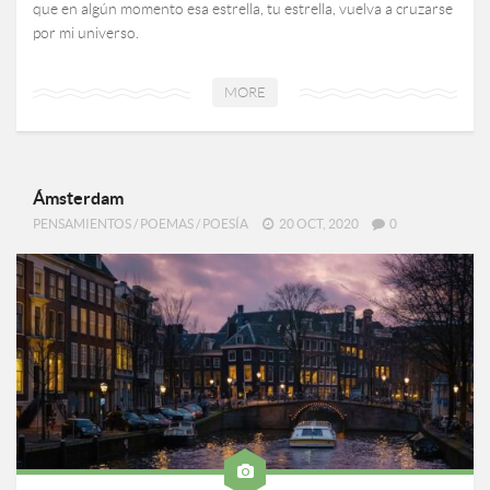
que en algún momento esa estrella, tu estrella, vuelva a cruzarse
por mi universo.
MORE
Ámsterdam
PENSAMIENTOS
/
POEMAS
/
POESÍA
20 OCT, 2020
0