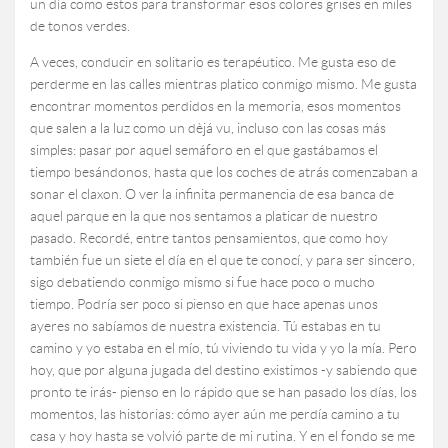
un día como estos para transformar esos colores grises en miles
de tonos verdes.
A veces, conducir en solitario es terapéutico. Me gusta eso de
perderme en las calles mientras platico conmigo mismo. Me gusta
encontrar momentos perdidos en la memoria, esos momentos
que salen a la luz como un dèjá vu, incluso con las cosas más
simples: pasar por aquel semáforo en el que gastábamos el
tiempo besándonos, hasta que los coches de atrás comenzaban a
sonar el claxon. O ver la infinita permanencia de esa banca de
aquel parque en la que nos sentamos a platicar de nuestro
pasado. Recordé, entre tantos pensamientos, que como hoy
también fue un siete el día en el que te conocí, y para ser sincero,
sigo debatiendo conmigo mismo si fue hace poco o mucho
tiempo. Podría ser poco si pienso en que hace apenas unos
ayeres no sabíamos de nuestra existencia. Tú estabas en tu
camino y yo estaba en el mío, tú viviendo tu vida y yo la mía. Pero
hoy, que por alguna jugada del destino existimos -y sabiendo que
pronto te irás- pienso en lo rápido que se han pasado los días, los
momentos, las historias: cómo ayer aún me perdía camino a tu
casa y hoy hasta se volvió parte de mi rutina. Y en el fondo se me