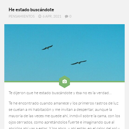
He estado buscándote
PENSAMIENTOS
6 APR, 2021
0
Te dijeron que he estado buscándote y ésa no es la verdad…
Te he encontrado cuando amanece y los primeros rastros de luz
se cuelan a mi habitación y me invitan a despertar, aunque la
mayoría de las veces me quede ahí, inmóvil sobre la cama, con los
ojos cerrados, como apretándolos fuerte e imaginando que al
abrirlos ahí vas a estar. Y los abro, y ahí estás: en el calor del sol y