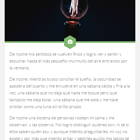
De noche mis sentidos se vuelven finos y logro ver y sentir y
escuchar hasta el más pequeño murmullo del aire entrando por
la ventana.
De noche, mientras busco conciliar el sueño, la oscuridad se
apodera del cuarto y me envuelve en una sábana cálida y fría a la
vez, una sábana que no deja que nada me toque pero que
tampoco me deja tocar, una sábana que me aísla y me hace
orbitar como una luna sin brillo propio.
De noche una docena de personas rodean mi cama y me
observan, y las observo. No logro distinguir quiénes son, ni sé si
ellos saben quién soy, y aunque intento preguntarles, mi voz no
existe y por más que intento gritar y pedirles auxilio mis labios se