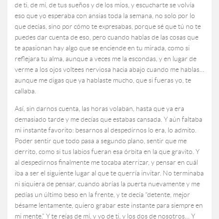
de ti, de mí, de tus sueños y de los míos, y escucharte se volvía
eso que yo esperaba con ansias toda la semana, no solo por lo
que decías, sino por cómo te expresabas, porque sé que tú no te
puedes dar cuenta de eso, pero cuando hablas de las cosas que
te apasionan hay algo que se enciende en tu mirada, como si
reflejara tu alma, aunque a veces me la escondas, y en lugar de
verme a los ojos voltees nerviosa hacia abajo cuando me hablas…
aunque me digas que ya hablaste mucho, que si fueras yo, te
callaba.
Así, sin darnos cuenta, las horas volaban, hasta que ya era
demasiado tarde y me decías que estabas cansada. Y aún faltaba
mi instante favorito: besarnos al despedirnos lo era, lo admito.
Poder sentir que todo pasa a segundo plano, sentir que me
derrito, como si tus labios fueran esa órbita en la que gravito. Y
al despedirnos finalmente me tocaba aterrizar, y pensar en cuál
iba a ser el siguiente lugar al que te querría invitar. No terminaba
ni siquiera de pensar, cuando abrías la puerta nuevamente y me
pedías un último beso en la frente, y te decía “detente, mejor
bésame lentamente, quiero grabar este instante para siempre en
mi mente.” Y te reías de mí, y yo de ti, y los dos de nosotros… Y