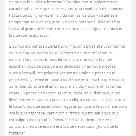
de nuevo lo vuelve a intentar. Y las olas, con su golpeteo tan
característico, ese que pareciera ser una repetición de lo mismo,
hasta que por una vez en la vida cierras los ojos y detienes el
tiempo, tan solo un segundo, y en ese instante el oído se afina
tanto, al grado de encontrarle a cada ola su singular manera en
la que suena al chocar.
En unos momentos quería hundirme, en otros flotar, romperme
en la arena, yo quería volar. Y dentro de mí sentí cómo mi
corazón latía cada vez más lento, hasta que ya no lo pude
escuchar. Todo se detuvo a mi alrededor, y aunque el sol se
quedó inmóvil, por primera vez sentí su calor. Y pensé en mí,
pensé en ti, y pensé en nosotros. Pensé en lo mucho que estaba
aprendiendo sobre el amor, sobre la vida, y sobre otras tantas
cosas… y pensé en tu sonrisa, en tu boca, en el tiempo que me
llevó entender que con prisa, o sin ella, a cada cual le llega lo que
le toca. Creo que así es como llegaste, porque si te soy sincero no
era lo que esperaba: partir con el freno puesto sabiendo que
esto algún día expiraba. Después de tanto desmadre en mi
corazón, creo que eso no era lo que necesitaba. ¿Para qué la
forzaba?