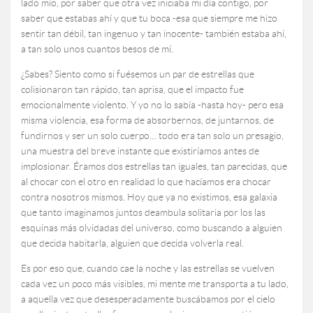
lado mío, por saber que otra vez iniciaba mi día contigo, por
saber que estabas ahí y que tu boca -esa que siempre me hizo
sentir tan débil, tan ingenuo y tan inocente- también estaba ahí,
a tan solo unos cuantos besos de mí.
¿Sabes? Siento como si fuésemos un par de estrellas que
colisionaron tan rápido, tan aprisa, que el impacto fue
emocionalmente violento. Y yo no lo sabía -hasta hoy- pero esa
misma violencia, esa forma de absorbernos, de juntarnos, de
fundirnos y ser un solo cuerpo… todo era tan solo un presagio,
una muestra del breve instante que existiríamos antes de
implosionar. Éramos dos estrellas tan iguales, tan parecidas, que
al chocar con el otro en realidad lo que hacíamos era chocar
contra nosotros mismos. Hoy que ya no existimos, esa galaxia
que tanto imaginamos juntos deambula solitaria por los las
esquinas más olvidadas del universo, como buscando a alguien
que decida habitarla, alguien que decida volverla real.
Es por eso que, cuando cae la noche y las estrellas se vuelven
cada vez un poco más visibles, mi mente me transporta a tu lado,
a aquella vez que desesperadamente buscábamos por el cielo