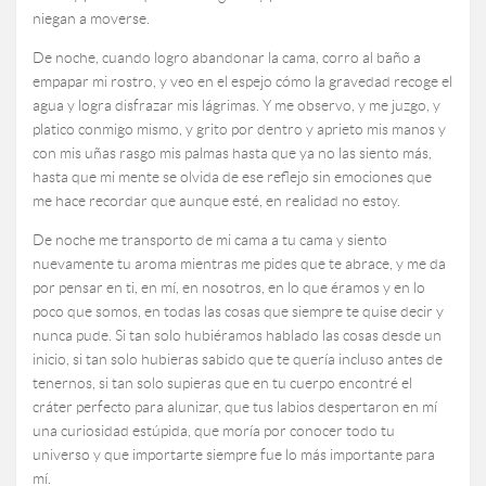
niegan a moverse.
De noche, cuando logro abandonar la cama, corro al baño a
empapar mi rostro, y veo en el espejo cómo la gravedad recoge el
agua y logra disfrazar mis lágrimas. Y me observo, y me juzgo, y
platico conmigo mismo, y grito por dentro y aprieto mis manos y
con mis uñas rasgo mis palmas hasta que ya no las siento más,
hasta que mi mente se olvida de ese reflejo sin emociones que
me hace recordar que aunque esté, en realidad no estoy.
De noche me transporto de mi cama a tu cama y siento
nuevamente tu aroma mientras me pides que te abrace, y me da
por pensar en ti, en mí, en nosotros, en lo que éramos y en lo
poco que somos, en todas las cosas que siempre te quise decir y
nunca pude. Si tan solo hubiéramos hablado las cosas desde un
inicio, si tan solo hubieras sabido que te quería incluso antes de
tenernos, si tan solo supieras que en tu cuerpo encontré el
cráter perfecto para alunizar, que tus labios despertaron en mí
una curiosidad estúpida, que moría por conocer todo tu
universo y que importarte siempre fue lo más importante para
mí.