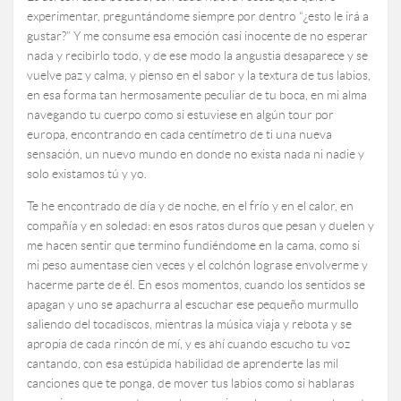
experimentar, preguntándome siempre por dentro “¿esto le irá a
gustar?” Y me consume esa emoción casi inocente de no esperar
nada y recibirlo todo, y de ese modo la angustia desaparece y se
vuelve paz y calma, y pienso en el sabor y la textura de tus labios,
en esa forma tan hermosamente peculiar de tu boca, en mi alma
navegando tu cuerpo como si estuviese en algún tour por
europa, encontrando en cada centímetro de ti una nueva
sensación, un nuevo mundo en donde no exista nada ni nadie y
solo existamos tú y yo.
Te he encontrado de día y de noche, en el frío y en el calor, en
compañía y en soledad: en esos ratos duros que pesan y duelen y
me hacen sentir que termino fundiéndome en la cama, como si
mi peso aumentase cien veces y el colchón lograse envolverme y
hacerme parte de él. En esos momentos, cuando los sentidos se
apagan y uno se apachurra al escuchar ese pequeño murmullo
saliendo del tocadiscos, mientras la música viaja y rebota y se
apropia de cada rincón de mí, y es ahí cuando escucho tu voz
cantando, con esa estúpida habilidad de aprenderte las mil
canciones que te ponga, de mover tus labios como si hablaras