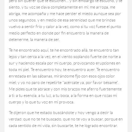
pero sin querer que te escuchen… y sin embargo te escucho, y te
siento, y tu voz se clava completamente en mí; me arropa, me
abriga, me acompaña y me hace perder el miedo aunque sea por
unos segundos, y en medio de esa serenidad que me brindas
vuelvo a sentir frío y calor a la vez, como si tu voz fuese el punto
medio perfecto en donde por fin encuentro la manera de
detenerme, la manera de ser.
Te he encontrado aquí, te he encontrado allá, te encuentro tan
lejos y tan cerca a la vez, en el viento soplando fuerte de norte a
sur y haciendo escala por mi cuerpo, provocando erupciones en
toda mi piel. Te encuentro hoy, te encuentro ayer. Te encuentro
enredada en las sábanas, mirándome fijo con esos ojos color
miel; y yo no paro de repetirte “acércate ya, por favor bésame”.
Me pides que te abrace y con mis brazos me aferro fuertemente
a ti: a tu esencia, a tu luz, a tu boca, a la forma en que rozas mi
cuerpo y lo que tu voz en mí provoca.
Te dijeron que he estado buscándote y hoy vengo a decir la
verdad: que no te he buscado, que no te voy a buscar, porque en
cada sentido de mi vida, sin buscarte, te he logrado encontrar.