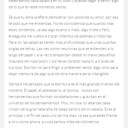
deletreando cada palabra en tu oído y puedas llegar a sentir algo
de lo que en este momento siento.
Sé que tu alma prefiere demostrar con acciones su amor, por eso
te pido que me entiendas. No es coincidencia que cuando más
estoy sintiendo, ya sea algo bueno o malo, algo triste o feliz,
enseguida me vuelco a trazar intentos de poemas o historias.
Para mí, las palabras tienen más profundidad que unas cuantas
orgías de letras. Las veo como neuronas que se extienden a lo
largo del papel y a la vez transportan desde mi mano pequeños
impulsos de inspiración y los llevan directo hacia ti, a través de
tus ojos. Escribo no para fingir o pretender sentir algo, sino para
dejar memoria de algo que de otra manera sería intangible.
Siempre he pensado que la escritura es el más grande invento del
hombre. El papel, el abecedario, el idioma… todos son
herramientas que forman constelaciones y gravitan en el
universo de los pensamientos. Hoy, mi vida, tú abarcas cada
rincón de la gran telaraña de ideas dentro de mi cabeza. Eres el
principio y el fin de cada uno de mis días, ya sea que estés frente
a mí o como ahora: a unos tantos miles de kilómetros.