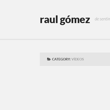
raul gómez
de senti
CATEGORY:
VÍDEOS