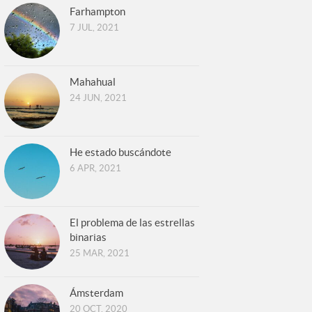
Farhampton
7 JUL, 2021
Mahahual
24 JUN, 2021
He estado buscándote
6 APR, 2021
El problema de las estrellas
binarias
25 MAR, 2021
Ámsterdam
20 OCT, 2020