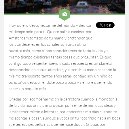
Hoy quiero desconectarme del mundo y dedicar
mi tiempo solo para ti. Quiero salir a caminar por
Ámsterdam tomado de tu mano y pretender que
los atardeceres en los canales son una rutina
nuestra más, como si nos conociéramos de toda la vida y al
mismo tiempo existieran tantas cosas que preguntar. Es que
contigo todo se siente nuevo y cada respuesta es un planeta
desconocido en el cual aterrizar, y al sentir tu mano rozando la
mía me transporto tantos años atrás: contigo soy un niño de
ocho años descubriéndote poco a poco y siempre queriendo
saber un poquito más.
Gracias por acompañarme en la carretera cuando la monotonía
de la vida nos orilla a improvisar, por reírte de mis locas ideas y
jamás tener miedo a intentar, por enderezar mis días cuando te
me acercas a besar, aunque a veces en tu recorrido hacia mi boca
sueltes esa pequeña risa que me hace dudar. Gracias por