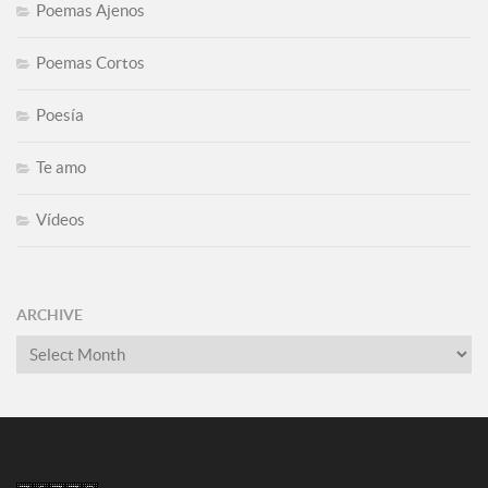
Poemas Ajenos
Poemas Cortos
Poesía
Te amo
Vídeos
ARCHIVE
Archive