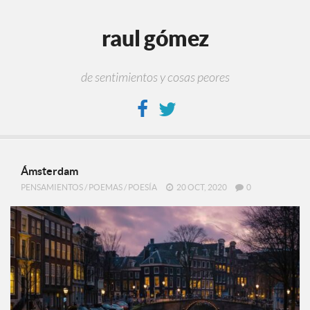
raul gómez
de sentimientos y cosas peores
Ámsterdam
PENSAMIENTOS
/
POEMAS
/
POESÍA
20 OCT, 2020
0